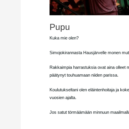
Pupu
Kuka mie olen?
Simojokirannasta Hausjärvelle monen mutka
Rakkaimpia harrastuksia ovat aina olleet mus
päätynyt touhuamaan niiden parissa.
Koulutukseltani olen eläintenhoitaja ja kok
vuosien ajalta.
Jos satut törmäämään minnuun maailmalla