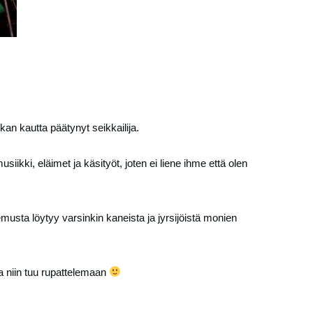
n kautta päätynyt seikkailija.
iikki, eläimet ja käsityöt, joten ei liene ihme että olen
emusta löytyy varsinkin kaneista ja jyrsijöistä monien
 niin tuu rupattelemaan