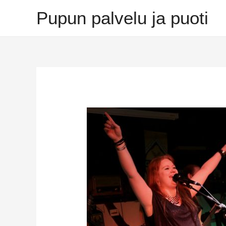
Siirry
Pupun palvelu ja puoti
sisältöön