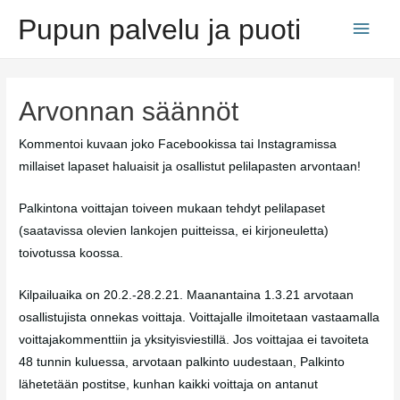
Siirry
Pupun palvelu ja puoti
Pääv
sisältöön
Arvonnan säännöt
Kommentoi kuvaan joko Facebookissa tai Instagramissa
millaiset lapaset haluaisit ja osallistut pelilapasten arvontaan!
Palkintona voittajan toiveen mukaan tehdyt pelilapaset
(saatavissa olevien lankojen puitteissa, ei kirjoneuletta)
toivotussa koossa.
Kilpailuaika on 20.2.-28.2.21. Maanantaina 1.3.21 arvotaan
osallistujista onnekas voittaja. Voittajalle ilmoitetaan vastaamalla
voittajakommenttiin ja yksityisviestillä. Jos voittajaa ei tavoiteta
48 tunnin kuluessa, arvotaan palkinto uudestaan, Palkinto
lähetetään postitse, kunhan kaikki voittaja on antanut